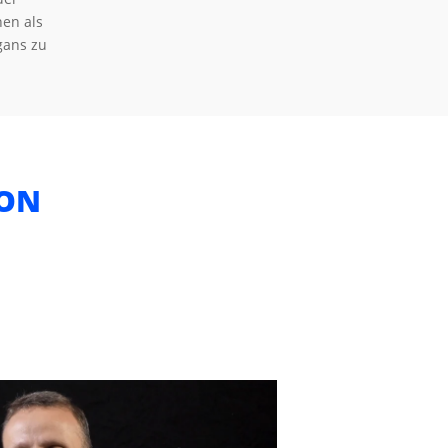
nen als
gans zu
ON