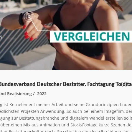
undesverband Deutscher Bestatter. Fachtagung To(d)tal
nd Realisierung / 2022
ing ist Kernelement meiner Arbeit und seine Grundprinzipien finden
edlichsten Projekten Anwendung. So auch bei einem Imagefilm, den
agung zur Bestattungsbranche und digitalem Wandel erstellen sollt
ch über einen Mix aus Animation und Stock-Footage kurze Szenen de
erten Bestattungskultur nach. So schuf ich eine lose Erzählung aus 