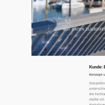
Kunde: B
Konzept u
Storytell
unterschi
die Facht
stellte i
digitalisi