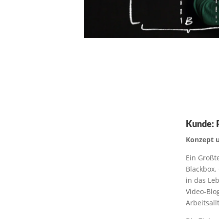
Kunde: 
Konzept u
Ein Großte
Blackbox. 
in das Le
Video-Blo
Arbeitsall