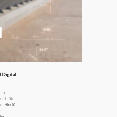
 Digital
 in
 ich für
e. Hierfür
r
der