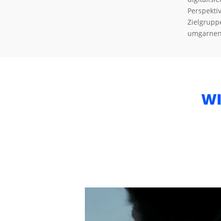
Perspekti
Zielgrupp
umgarnen 
W